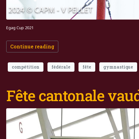
Egag Cup 2021
Continue reading
compétition
fédérale
fête
gymnastique
Fête cantonale vau