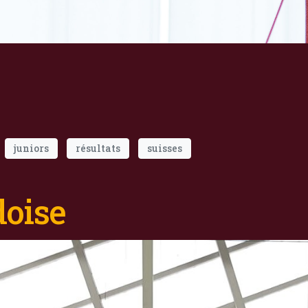
juniors
résultats
suisses
doise