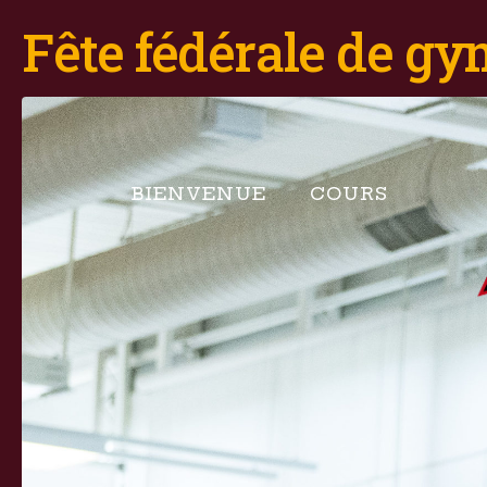
Fête fédérale de g
BIENVENUE
COURS