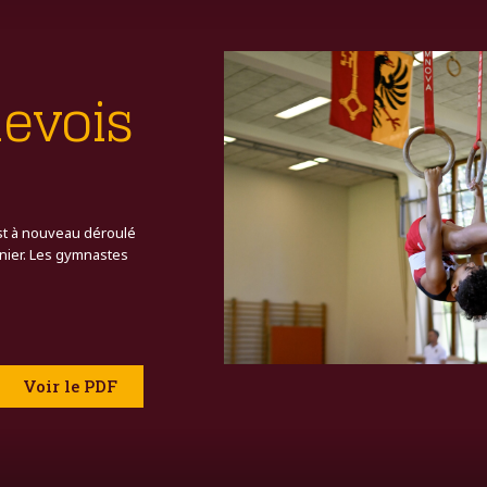
evois
est à nouveau déroulé
rnier. Les gymnastes
Voir le PDF