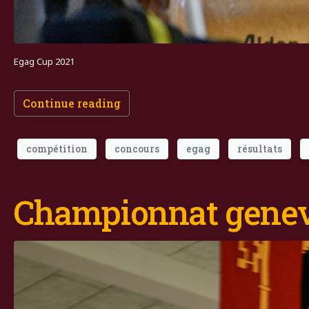
Egag Cup 2021
Continue reading
compétition
concours
egag
résultats
Championnat genev