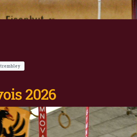
trembley
ois 2026