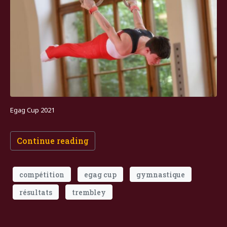
Egag Cup 2021
Continue reading
compétition
egag cup
gymnastique
résultats
trembley